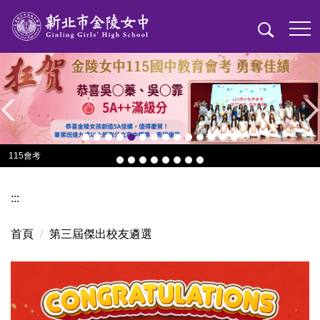
跳
到
主
要
內
容
區
115會考
:::
首頁
第三屆傑出校友遴選