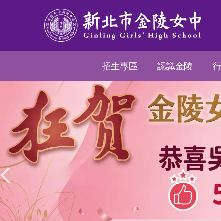
跳
到
主
要
內
招生專區
認識金陵
容
區