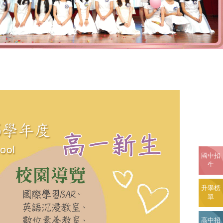
國中招
生
升學榜
單
高中招