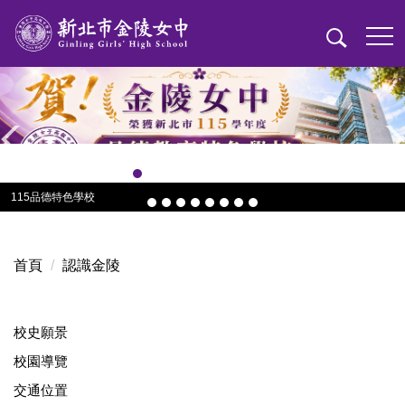
跳
到
主
要
內
容
區
115品德特色學校
首頁
認識金陵
校史願景
校園導覽
交通位置