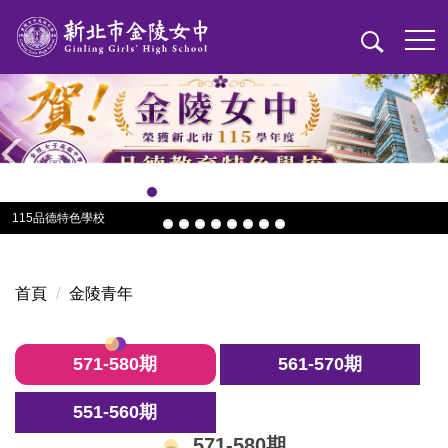
跳
到
主
要
內
容
區
115品德特色學校
首頁
金陵青年
571-580期
561-570期
551-560期
571-580期